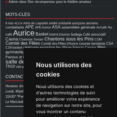
Admin
dans
Des récompenses pour le théâtre amateur
MOTS-CLÉS
8 mai
Amis de Lagastet
amitié solidarité auriçoise
anciens
ACCA
APE
ASA
assemblée générale
combattants
APE Aurice
Au'café
Au
Aurice
Basket
Café associatif
café
bistrot d'aurice
bodega
Chantons sous les Pins
Cauna
Chalosse Tursan
COM
Comité des Fêtes
course landaise
Comité des Fêtes d'Aurice
CSA
fêtes
cérémonie
exposition
Francis Cazaux
CSA basket
feu d'hiver
Les Amis de Lagastet
gymnastique volontaire
Mairie
repas
Photo Club d'Aurice
Pastous et Pastourettes
Saint Sever
salle des fêtes
Souprosse
salle des fêtes d'aurice
théâtre
Nous utilisons des
TN10
Voeux
école
vide grenier
cookies
CONTACT MAIRIE
Nous utilisons des cookies et
Horaires d'ouverture de la Mairie:
Lundi, Mardi, Jeudi et Vendredi : de 08h00 à 11h30 et de 12h30 à
d'autres technologies de suivi
15h30* *Permanence téléphonique jusqu'à 17h00
pour améliorer votre expérience
Le Mercredi : de 08h00 à 11h00
de navigation sur notre site, pour
Mairie d'Aurice
vous montrer un contenu
14 Avenue des Pastous