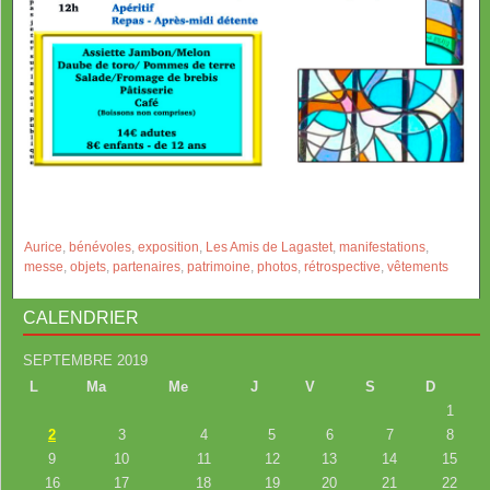
Aurice
,
bénévoles
,
exposition
,
Les Amis de Lagastet
,
manifestations
,
messe
,
objets
,
partenaires
,
patrimoine
,
photos
,
rétrospective
,
vêtements
CALENDRIER
SEPTEMBRE 2019
L
Ma
Me
J
V
S
D
1
2
3
4
5
6
7
8
9
10
11
12
13
14
15
16
17
18
19
20
21
22