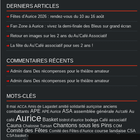
DERNIERS ARTICLES
Fêtes d’Aurice 2026 : rendez-vous du 10 au 16 août
Fan Zone à Aurice : vivez la demi-finale des Bleus sur grand écran
Retour en images sur les 2 ans du Au’Café Associatif
La fête du Au’Café associatif pour ses 2 ans !
COMMENTAIRES RÉCENTS
Admin
dans
Des récompenses pour le théâtre amateur
Admin
dans
Des récompenses pour le théâtre amateur
MOTS-CLÉS
8 mai
Amis de Lagastet
amitié solidarité auriçoise
anciens
ACCA
APE
ASA
assemblée générale
combattants
APE Aurice
Au'café
Au
Aurice
Basket
Café associatif
café
bistrot d'aurice
bodega
Chantons sous les Pins
Cauna
Chalosse Tursan
COM
Comité des Fêtes
course landaise
Comité des Fêtes d'Aurice
CSA
fêtes
cérémonie
exposition
Francis Cazaux
CSA basket
feu d'hiver