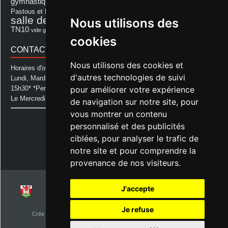
Les Amis de Lagastet
gymnastique volontaire
Mairie
repas
Photo Club d'Aurice
Pastous et Pastourettes
Saint Sever
salle des fêtes
Nous utilisons des
Souprosse
salle des fêtes d'aurice
théâtre
TN10
Voeux
école
vide grenier
cookies
CONTACT MAIRIE
Nous utilisons des cookies et
Horaires d'ouverture de la Mairie:
d'autres technologies de suivi
Lundi, Mardi, Jeudi et Vendredi : de 08h00 à 11h30 et de 12h30 à
pour améliorer votre expérience
15h30* *Permanence téléphonique jusqu'à 17h00
Le Mercredi : de 08h00 à 11h00
de navigation sur notre site, pour
vous montrer un contenu
Mairie d'Aurice
personnalisé et des publicités
14 Avenue des Pastous
40500 Aurice
ciblées, pour analyser le trafic de
Tel : 05 58 76 06 50
notre site et pour comprendre la
Plus d'infos »
provenance de nos visiteurs.
J'accepte
© 2026
Commune d'Aurice – Landes 40
Je refuse
Crée par
NetClic.fr
| Theme Designé et hébergé par : NetClic.fr