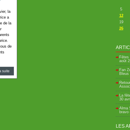
5
ier, la
12
rice a
19
le de la
26
r
arents
rice.
vous de
ARTI
nts
Fêtes 
août
2
Fan Zo
a suite
Bleus 
Retour
Associ
La fêt
30 avr
Alma S
bravo
LES A