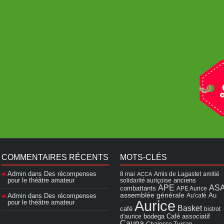
COMMENTAIRES RÉCENTS
MOTS-CLÉS
Admin
dans
Des récompenses
8 mai
Amis de Lagastet
amitié
ACCA
pour le théâtre amateur
solidarité auriçoise
anciens
APE
AS
combattants
APE Aurice
assemblée générale
Admin
dans
Des récompenses
Au'café
Au
Aurice
pour le théâtre amateur
Basket
café
bistrot
Café associatif
d'aurice
bodega
Cauna
Chalosse Tursan