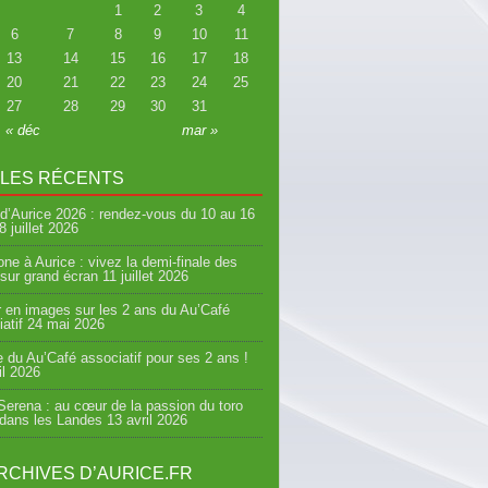
1
2
3
4
6
7
8
9
10
11
13
14
15
16
17
18
20
21
22
23
24
25
27
28
29
30
31
« déc
mar »
CLES RÉCENTS
d’Aurice 2026 : rendez-vous du 10 au 16
8 juillet 2026
ne à Aurice : vivez la demi-finale des
sur grand écran
11 juillet 2026
 en images sur les 2 ans du Au’Café
atif
24 mai 2026
e du Au’Café associatif pour ses 2 ans !
il 2026
erena : au cœur de la passion du toro
 dans les Landes
13 avril 2026
RCHIVES D’AURICE.FR