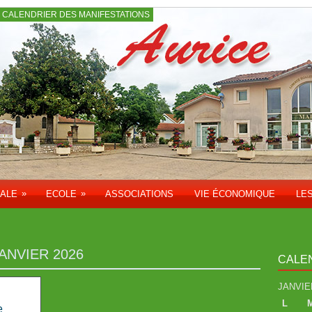
CALENDRIER DES MANIFESTATIONS
»
»
PALE
ECOLE
ASSOCIATIONS
VIE ÉCONOMIQUE
LE
JANVIER 2026
CALE
JANVIE
L
e