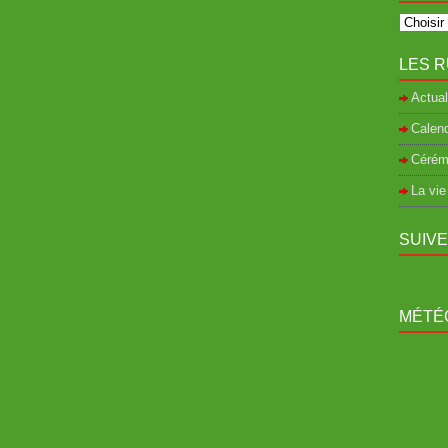
LES R
Actual
Calend
Cérém
La vie
SUIV
MÉTÉO