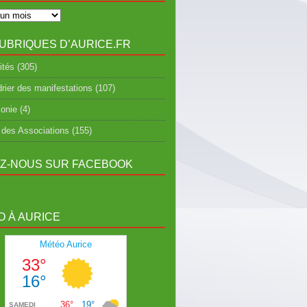
UBRIQUES D’AURICE.FR
ités
(305)
rier des manifestations
(107)
onie
(4)
 des Associations
(155)
EZ-NOUS SUR FACEBOOK
 À AURICE