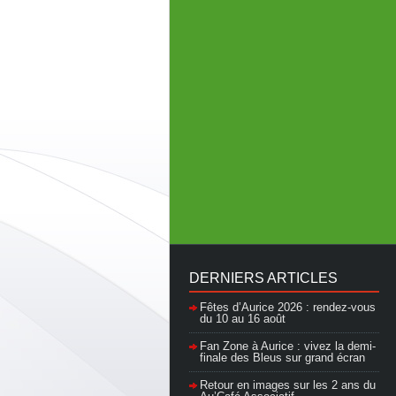
DERNIERS ARTICLES
Fêtes d’Aurice 2026 : rendez-vous
du 10 au 16 août
Fan Zone à Aurice : vivez la demi-
finale des Bleus sur grand écran
Retour en images sur les 2 ans du