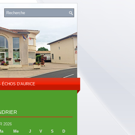
S ÉCHOS D’AURICE
NDRIER
R 2026
Ma
Me
J
V
S
D