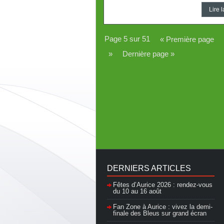
Lire l
Page 5 sur 51
« Première page
»
Dernière page »
DERNIERS ARTICLES
Fêtes d’Aurice 2026 : rendez-vous
du 10 au 16 août
Fan Zone à Aurice : vivez la demi-
finale des Bleus sur grand écran