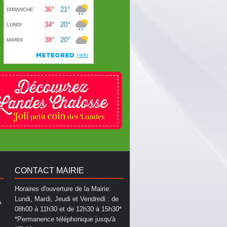
CONTACT MAIRIE
Horaires d'ouverture de la Mairie:
Lundi, Mardi, Jeudi et Vendredi : de
A
08h00 à 11h30 et de 12h30 à 15h30*
*Permanence téléphonique jusqu'à