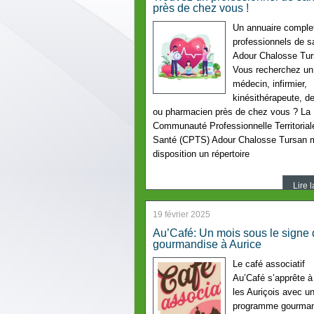
près de chez vous !
Un annuaire comple
professionnels de s
Adour Chalosse Tu
Vous recherchez un
médecin, infirmier,
kinésithérapeute, de
ou pharmacien près de chez vous ? La
Communauté Professionnelle Territorial
Santé (CPTS) Adour Chalosse Tursan 
disposition un répertoire
Lire l
19 février 2025
Au’Café: Un mois sous le signe 
gourmandise à Aurice
Le café associatif
Au’Café s’apprête à
les Auriçois avec u
programme gourman