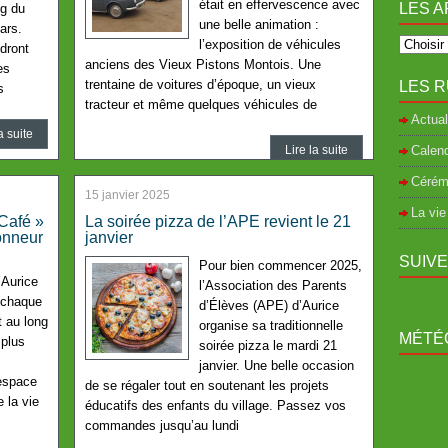
était en effervescence avec
LES A
ng du
une belle animation :
ars.
l’exposition de véhicules
dront
anciens des Vieux Pistons Montois. Une
es
trentaine de voitures d’époque, un vieux
LES R
s
tracteur et même quelques véhicules de
Actual
a suite
Lire la suite
Calend
Cérém
15 janvier 2025
La vie
’Café »
La soirée pizza de l’APE revient le 21
onneur
janvier
SUIV
Pour bien commencer 2025,
’Aurice
l’Association des Parents
 chaque
d’Élèves (APE) d’Aurice
 au long
organise sa traditionnelle
MÉTÉO
 plus
soirée pizza le mardi 21
janvier. Une belle occasion
 espace
de se régaler tout en soutenant les projets
 la vie
éducatifs des enfants du village. Passez vos
commandes jusqu’au lundi