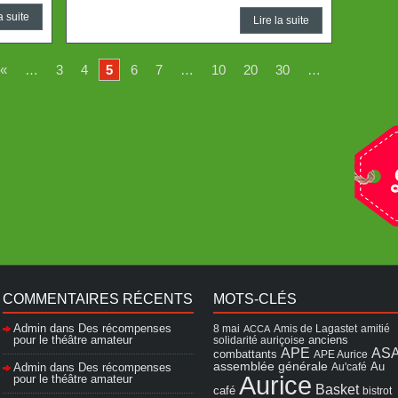
a suite
Lire la suite
«
…
3
4
5
6
7
…
10
20
30
…
COMMENTAIRES RÉCENTS
MOTS-CLÉS
Admin
dans
Des récompenses
8 mai
Amis de Lagastet
amitié
ACCA
pour le théâtre amateur
solidarité auriçoise
anciens
APE
AS
combattants
APE Aurice
assemblée générale
Admin
dans
Des récompenses
Au'café
Au
Aurice
pour le théâtre amateur
Basket
café
bistrot