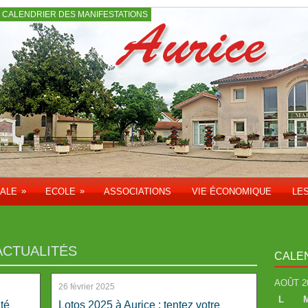
CALENDRIER DES MANIFESTATIONS
»
»
PALE
ECOLE
ASSOCIATIONS
VIE ÉCONOMIQUE
LE
ACTUALITÉS
CALE
AOÛT 2
26 février 2025
L
té
Lotos 2025 à Aurice : tentez votre