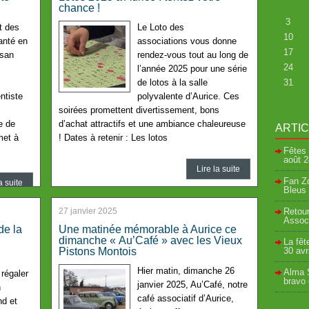
chance !
3
t des
Le Loto des
10
anté en
associations vous donne
17
rsan
rendez-vous tout au long de
24
l’année 2025 pour une série
de lotos à la salle
31
ntiste
polyvalente d’Aurice. Ces
soirées promettent divertissement, bons
e de
d’achat attractifs et une ambiance chaleureuse
ARTI
met à
! Dates à retenir : Les lotos
Fêtes 
août
2
Lire la suite
Fan Zo
a suite
Bleus 
27 janvier 2025
Retour
Associ
de la
Une matinée mémorable à Aurice ce
dimanche « Au’Café » avec les Vieux
La fêt
Pistons Montois
30 avr
Hier matin, dimanche 26
Alma S
 régaler
bravo
janvier 2025, Au’Café, notre
n
café associatif d’Aurice,
d et