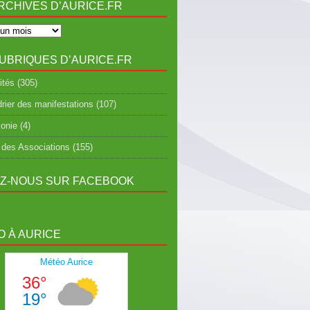
RCHIVES D’AURICE.FR
UBRIQUES D’AURICE.FR
ités
(305)
rier des manifestations
(107)
onie
(4)
 des Associations
(155)
EZ-NOUS SUR FACEBOOK
 À AURICE