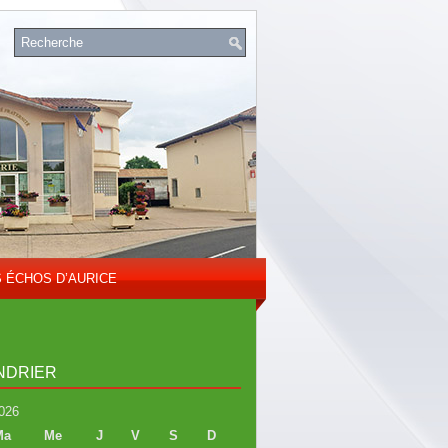
S ÉCHOS D’AURICE
NDRIER
026
Ma
Me
J
V
S
D