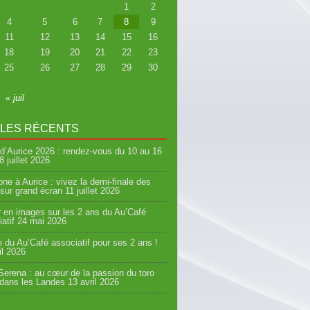
1
2
4
5
6
7
8
9
11
12
13
14
15
16
18
19
20
21
22
23
25
26
27
28
29
30
« juil
CLES RÉCENTS
d’Aurice 2026 : rendez-vous du 10 au 16
8 juillet 2026
ne à Aurice : vivez la demi-finale des
sur grand écran
11 juillet 2026
 en images sur les 2 ans du Au’Café
atif
24 mai 2026
e du Au’Café associatif pour ses 2 ans !
il 2026
erena : au cœur de la passion du toro
 dans les Landes
13 avril 2026