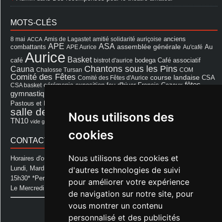
MOTS-CLÉS
8 mai
Amis de Lagastet
amitié solidarité auriçoise
anciens
ACCA
APE
ASA
assemblée générale
combattants
APE Aurice
Au'café
Au
Aurice
Basket
Café associatif
café
bistrot d'aurice
bodega
Chantons sous les Pins
Cauna
Chalosse Tursan
COM
Comité des Fêtes
course landaise
Comité des Fêtes d'Aurice
CSA
fêtes
cérémonie
exposition
Francis Cazaux
CSA basket
feu d'hiver
Les Amis de Lagastet
gymnastique volontaire
Mairie
repas
Photo Club d'Aurice
Pastous et Pastourettes
Saint Sever
salle des fêtes
Souprosse
salle des fêtes d'aurice
Nous utilisons des
théâtre
TN10
Voeux
école
vide grenier
cookies
CONTACT MAIRIE
Nous utilisons des cookies et
Horaires d'ouverture de la Mairie:
Lundi, Mardi, Jeudi et Vendredi : de 08h00 à 11h30 et de 12h30 à
d'autres technologies de suivi
15h30* *Permanence téléphonique jusqu'à 17h00
pour améliorer votre expérience
Le Mercredi : de 08h00 à 11h00
de navigation sur notre site, pour
vous montrer un contenu
Mairie d'Aurice
14 Avenue des Pastous
personnalisé et des publicités