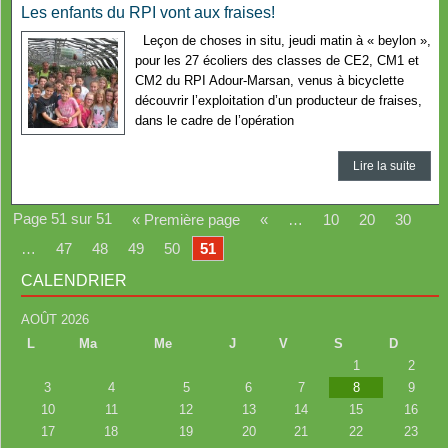
Les enfants du RPI vont aux fraises!
Leçon de choses in situ, jeudi matin à « beylon »,
pour les 27 écoliers des classes de CE2, CM1 et
CM2 du RPI Adour-Marsan, venus à bicyclette
découvrir l’exploitation d’un producteur de fraises,
dans le cadre de l’opération
Lire la suite
Page 51 sur 51
« Première page
«
…
10
20
30
…
47
48
49
50
51
CALENDRIER
AOÛT 2026
L
Ma
Me
J
V
S
D
1
2
3
4
5
6
7
8
9
10
11
12
13
14
15
16
17
18
19
20
21
22
23