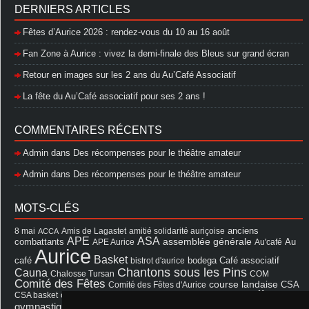
DERNIERS ARTICLES
Fêtes d’Aurice 2026 : rendez-vous du 10 au 16 août
Fan Zone à Aurice : vivez la demi-finale des Bleus sur grand écran
Retour en images sur les 2 ans du Au’Café Associatif
La fête du Au’Café associatif pour ses 2 ans !
COMMENTAIRES RÉCENTS
Admin
dans
Des récompenses pour le théâtre amateur
Admin
dans
Des récompenses pour le théâtre amateur
MOTS-CLÉS
8 mai
Amis de Lagastet
amitié solidarité auriçoise
anciens
ACCA
APE
ASA
assemblée générale
combattants
APE Aurice
Au'café
Au
Aurice
Basket
Café associatif
café
bistrot d'aurice
bodega
Chantons sous les Pins
Cauna
Chalosse Tursan
COM
Comité des Fêtes
course landaise
Comité des Fêtes d'Aurice
CSA
fêtes
cérémonie
exposition
Francis Cazaux
CSA basket
feu d'hiver
Les Amis de Lagastet
gymnastique volontaire
Mairie