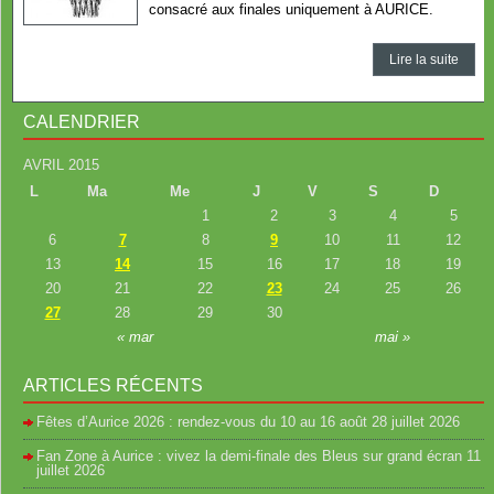
consacré aux finales uniquement à AURICE.
Lire la suite
CALENDRIER
AVRIL 2015
L
Ma
Me
J
V
S
D
1
2
3
4
5
6
7
8
9
10
11
12
13
14
15
16
17
18
19
20
21
22
23
24
25
26
27
28
29
30
« mar
mai »
ARTICLES RÉCENTS
Fêtes d’Aurice 2026 : rendez-vous du 10 au 16 août
28 juillet 2026
Fan Zone à Aurice : vivez la demi-finale des Bleus sur grand écran
11
juillet 2026