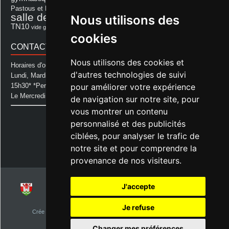
repas
Photo Club d'Aurice
Pastous et Pastourettes
Saint Sever
salle des fêtes
Nous utilisons des
Souprosse
salle des fêtes d'aurice
théâtre
TN10
Voeux
école
vide grenier
cookies
CONTACT MAIRIE
Nous utilisons des cookies et
Horaires d'ouverture de la Mairie:
d'autres technologies de suivi
Lundi, Mardi, Jeudi et Vendredi : de 08h00 à 11h30 et de 12h30 à
pour améliorer votre expérience
15h30* *Permanence téléphonique jusqu'à 17h00
Le Mercredi : de 08h00 à 11h00
de navigation sur notre site, pour
vous montrer un contenu
Mairie d'Aurice
personnalisé et des publicités
14 Avenue des Pastous
40500 Aurice
ciblées, pour analyser le trafic de
Tel : 05 58 76 06 50
notre site et pour comprendre la
Plus d'infos »
provenance de nos visiteurs.
J'accepte
© 2026
Commune d'Aurice – Landes 40
Je refuse
Crée par
NetClic.fr
| Theme Designé et hébergé par : NetClic.fr
visiteurs depuis le 1er janvier 2015
Changer mes préférences