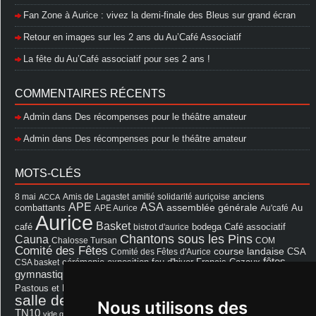
Fan Zone à Aurice : vivez la demi-finale des Bleus sur grand écran
Retour en images sur les 2 ans du Au’Café Associatif
La fête du Au’Café associatif pour ses 2 ans !
COMMENTAIRES RÉCENTS
Admin
dans
Des récompenses pour le théâtre amateur
Admin
dans
Des récompenses pour le théâtre amateur
MOTS-CLÉS
8 mai
Amis de Lagastet
amitié solidarité auriçoise
anciens
ACCA
APE
ASA
assemblée générale
combattants
APE Aurice
Au'café
Au
Aurice
Basket
Café associatif
café
bistrot d'aurice
bodega
Chantons sous les Pins
Cauna
Chalosse Tursan
COM
Comité des Fêtes
course landaise
Comité des Fêtes d'Aurice
CSA
fêtes
cérémonie
exposition
Francis Cazaux
CSA basket
feu d'hiver
Les Amis de Lagastet
gymnastique volontaire
Mairie
repas
Photo Club d'Aurice
Pastous et Pastourettes
Saint Sever
salle des fêtes
Souprosse
salle des fêtes d'aurice
Nous utilisons des
théâtre
TN10
Voeux
école
vide grenier