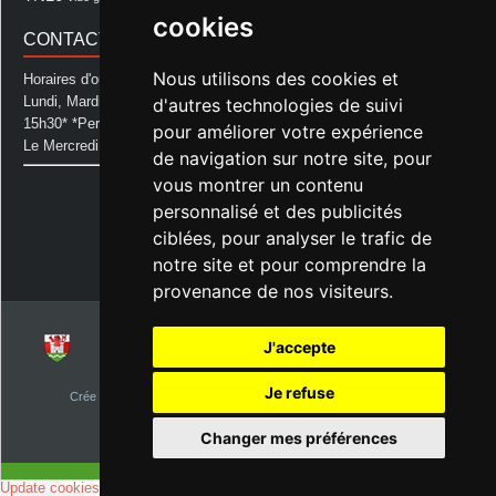
cookies
CONTACT MAIRIE
Nous utilisons des cookies et
Horaires d'ouverture de la Mairie:
Lundi, Mardi, Jeudi et Vendredi : de 08h00 à 11h30 et de 12h30 à
d'autres technologies de suivi
15h30* *Permanence téléphonique jusqu'à 17h00
pour améliorer votre expérience
Le Mercredi : de 08h00 à 11h00
de navigation sur notre site, pour
vous montrer un contenu
Mairie d'Aurice
14 Avenue des Pastous
personnalisé et des publicités
40500 Aurice
ciblées, pour analyser le trafic de
Tel : 05 58 76 06 50
notre site et pour comprendre la
Plus d'infos »
provenance de nos visiteurs.
J'accepte
© 2026
Commune d'Aurice – Landes 40
Je refuse
Crée par
NetClic.fr
| Theme Designé et hébergé par : NetClic.fr
visiteurs depuis le 1er janvier 2015
Changer mes préférences
Update cookies preferences