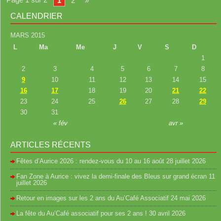
1
2
»
CALENDRIER
MARS 2015
L
Ma
Me
J
V
S
D
1
2
3
4
5
6
7
8
9
10
11
12
13
14
15
16
17
18
19
20
21
22
23
24
25
26
27
28
29
30
31
« fév
avr »
ARTICLES RÉCENTS
Fêtes d’Aurice 2026 : rendez-vous du 10 au 16 août
28 juillet 2026
Fan Zone à Aurice : vivez la demi-finale des Bleus sur grand écran
11
juillet 2026
Retour en images sur les 2 ans du Au’Café Associatif
24 mai 2026
La fête du Au’Café associatif pour ses 2 ans !
30 avril 2026