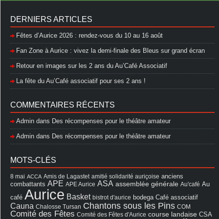
DERNIERS ARTICLES
Fêtes d’Aurice 2026 : rendez-vous du 10 au 16 août
Fan Zone à Aurice : vivez la demi-finale des Bleus sur grand écran
Retour en images sur les 2 ans du Au’Café Associatif
La fête du Au’Café associatif pour ses 2 ans !
COMMENTAIRES RÉCENTS
Admin
dans
Des récompenses pour le théâtre amateur
Admin
dans
Des récompenses pour le théâtre amateur
MOTS-CLÉS
8 mai
Amis de Lagastet
amitié solidarité auriçoise
anciens
ACCA
APE
ASA
assemblée générale
combattants
APE Aurice
Au'café
Au
Aurice
Basket
Café associatif
café
bistrot d'aurice
bodega
Chantons sous les Pins
Cauna
Chalosse Tursan
COM
Comité des Fêtes
course landaise
Comité des Fêtes d'Aurice
CSA