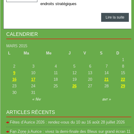
endroits stratégiques
Lire la suite
CALENDRIER
MARS 2015
L
Ma
Me
J
V
S
D
1
2
3
4
5
6
7
8
9
10
11
12
13
14
15
16
17
18
19
20
21
22
23
24
25
26
27
28
29
30
31
« fév
avr »
ARTICLES RÉCENTS
Fêtes d’Aurice 2026 : rendez-vous du 10 au 16 août
28 juillet 2026
Fan Zone à Aurice : vivez la demi-finale des Bleus sur grand écran
11