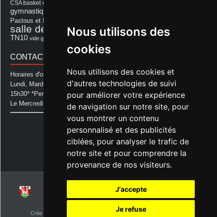
fêtes
cérémonie
exposition
Francis Cazaux
CSA basket
feu d'hiver
Les Amis de Lagastet
gymnastique volontaire
Mairie
repas
Photo Club d'Aurice
Pastous et Pastourettes
Saint Sever
salle des fêtes
Nous utilisons des
Souprosse
salle des fêtes d'aurice
théâtre
TN10
Voeux
école
vide grenier
cookies
CONTACT MAIRIE
Nous utilisons des cookies et
Horaires d'ouverture de la Mairie:
d'autres technologies de suivi
Lundi, Mardi, Jeudi et Vendredi : de 08h00 à 11h30 et de 12h30 à
pour améliorer votre expérience
15h30* *Permanence téléphonique jusqu'à 17h00
Le Mercredi : de 08h00 à 11h00
de navigation sur notre site, pour
vous montrer un contenu
Mairie d'Aurice
personnalisé et des publicités
14 Avenue des Pastous
40500 Aurice
ciblées, pour analyser le trafic de
Tel : 05 58 76 06 50
notre site et pour comprendre la
Plus d'infos »
provenance de nos visiteurs.
J'accepte
© 2026
Commune d'Aurice – Landes 40
Je refuse
Crée par
NetClic.fr
| Theme Designé et hébergé par : NetClic.fr