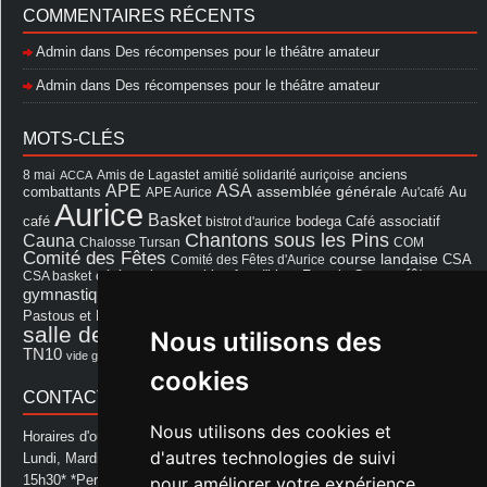
COMMENTAIRES RÉCENTS
Admin
dans
Des récompenses pour le théâtre amateur
Admin
dans
Des récompenses pour le théâtre amateur
MOTS-CLÉS
8 mai
Amis de Lagastet
amitié solidarité auriçoise
anciens
ACCA
APE
ASA
assemblée générale
combattants
APE Aurice
Au'café
Au
Aurice
Basket
Café associatif
café
bistrot d'aurice
bodega
Chantons sous les Pins
Cauna
Chalosse Tursan
COM
Comité des Fêtes
course landaise
Comité des Fêtes d'Aurice
CSA
fêtes
cérémonie
exposition
Francis Cazaux
CSA basket
feu d'hiver
Les Amis de Lagastet
gymnastique volontaire
Mairie
repas
Photo Club d'Aurice
Pastous et Pastourettes
Saint Sever
salle des fêtes
Nous utilisons des
Souprosse
salle des fêtes d'aurice
théâtre
TN10
Voeux
école
vide grenier
cookies
CONTACT MAIRIE
Nous utilisons des cookies et
Horaires d'ouverture de la Mairie:
d'autres technologies de suivi
Lundi, Mardi, Jeudi et Vendredi : de 08h00 à 11h30 et de 12h30 à
15h30* *Permanence téléphonique jusqu'à 17h00
pour améliorer votre expérience