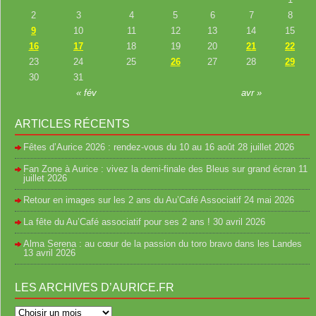
2
3
4
5
6
7
8
9
10
11
12
13
14
15
16
17
18
19
20
21
22
23
24
25
26
27
28
29
30
31
« fév
avr »
ARTICLES RÉCENTS
Fêtes d’Aurice 2026 : rendez-vous du 10 au 16 août
28 juillet 2026
Fan Zone à Aurice : vivez la demi-finale des Bleus sur grand écran
11
juillet 2026
Retour en images sur les 2 ans du Au’Café Associatif
24 mai 2026
La fête du Au’Café associatif pour ses 2 ans !
30 avril 2026
Alma Serena : au cœur de la passion du toro bravo dans les Landes
13 avril 2026
LES ARCHIVES D’AURICE.FR