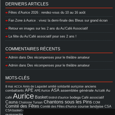
DERNIERS ARTICLES
Fêtes d’Aurice 2026 : rendez-vous du 10 au 16 août
Fan Zone à Aurice : vivez la demi-finale des Bleus sur grand écran
Retour en images sur les 2 ans du Au’Café Associatif
La fête du Au’Café associatif pour ses 2 ans !
COMMENTAIRES RÉCENTS
Admin
dans
Des récompenses pour le théâtre amateur
Admin
dans
Des récompenses pour le théâtre amateur
MOTS-CLÉS
8 mai
Amis de Lagastet
amitié solidarité auriçoise
anciens
ACCA
APE
ASA
assemblée générale
combattants
APE Aurice
Au'café
Au
Aurice
Basket
Café associatif
café
bistrot d'aurice
bodega
Chantons sous les Pins
Cauna
Chalosse Tursan
COM
Comité des Fêtes
course landaise
Comité des Fêtes d'Aurice
CSA
fêtes
cérémonie
exposition
Francis Cazaux
CSA basket
feu d'hiver
Les Amis de Lagastet
gymnastique volontaire
Mairie