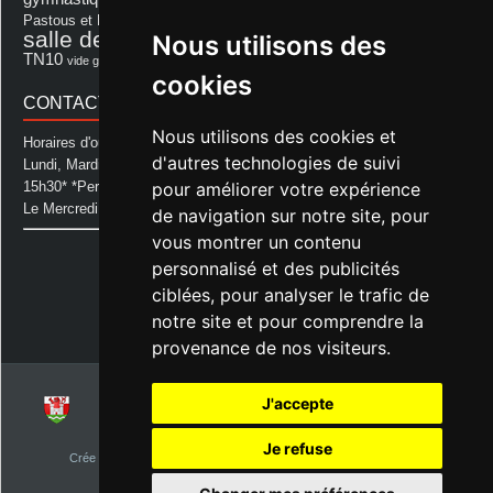
repas
Photo Club d'Aurice
Pastous et Pastourettes
Saint Sever
salle des fêtes
Nous utilisons des
Souprosse
salle des fêtes d'aurice
théâtre
TN10
Voeux
école
vide grenier
cookies
CONTACT MAIRIE
Nous utilisons des cookies et
Horaires d'ouverture de la Mairie:
d'autres technologies de suivi
Lundi, Mardi, Jeudi et Vendredi : de 08h00 à 11h30 et de 12h30 à
pour améliorer votre expérience
15h30* *Permanence téléphonique jusqu'à 17h00
Le Mercredi : de 08h00 à 11h00
de navigation sur notre site, pour
vous montrer un contenu
Mairie d'Aurice
personnalisé et des publicités
14 Avenue des Pastous
40500 Aurice
ciblées, pour analyser le trafic de
Tel : 05 58 76 06 50
notre site et pour comprendre la
Plus d'infos »
provenance de nos visiteurs.
J'accepte
© 2026
Commune d'Aurice – Landes 40
Je refuse
Crée par
NetClic.fr
| Theme Designé et hébergé par : NetClic.fr
visiteurs depuis le 1er janvier 2015