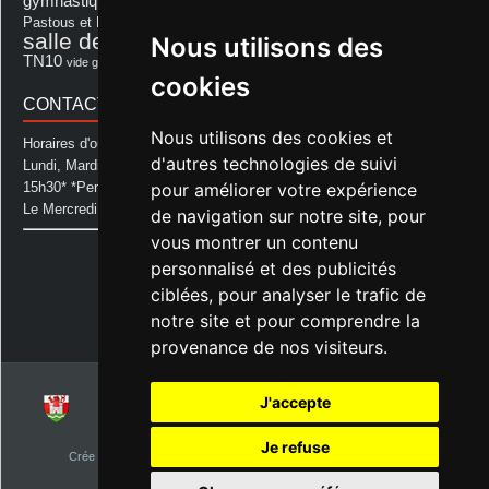
gymnastique volontaire
Mairie
repas
Photo Club d'Aurice
Pastous et Pastourettes
Saint Sever
salle des fêtes
Nous utilisons des
Souprosse
salle des fêtes d'aurice
théâtre
TN10
Voeux
école
vide grenier
cookies
CONTACT MAIRIE
Nous utilisons des cookies et
Horaires d'ouverture de la Mairie:
d'autres technologies de suivi
Lundi, Mardi, Jeudi et Vendredi : de 08h00 à 11h30 et de 12h30 à
pour améliorer votre expérience
15h30* *Permanence téléphonique jusqu'à 17h00
Le Mercredi : de 08h00 à 11h00
de navigation sur notre site, pour
vous montrer un contenu
Mairie d'Aurice
personnalisé et des publicités
14 Avenue des Pastous
40500 Aurice
ciblées, pour analyser le trafic de
Tel : 05 58 76 06 50
notre site et pour comprendre la
Plus d'infos »
provenance de nos visiteurs.
J'accepte
© 2026
Commune d'Aurice – Landes 40
Je refuse
Crée par
NetClic.fr
| Theme Designé et hébergé par : NetClic.fr
visiteurs depuis le 1er janvier 2015