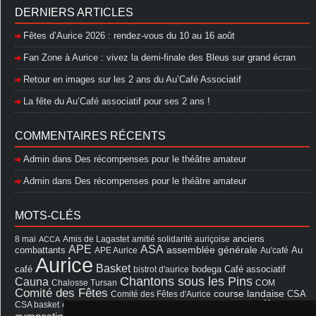
DERNIERS ARTICLES
Fêtes d’Aurice 2026 : rendez-vous du 10 au 16 août
Fan Zone à Aurice : vivez la demi-finale des Bleus sur grand écran
Retour en images sur les 2 ans du Au’Café Associatif
La fête du Au’Café associatif pour ses 2 ans !
COMMENTAIRES RÉCENTS
Admin
dans
Des récompenses pour le théâtre amateur
Admin
dans
Des récompenses pour le théâtre amateur
MOTS-CLÉS
8 mai
Amis de Lagastet
amitié solidarité auriçoise
anciens
ACCA
APE
ASA
assemblée générale
combattants
APE Aurice
Au'café
Au
Aurice
Basket
Café associatif
café
bistrot d'aurice
bodega
Chantons sous les Pins
Cauna
Chalosse Tursan
COM
Comité des Fêtes
course landaise
Comité des Fêtes d'Aurice
CSA
fêtes
cérémonie
exposition
Francis Cazaux
CSA basket
feu d'hiver
Les Amis de Lagastet