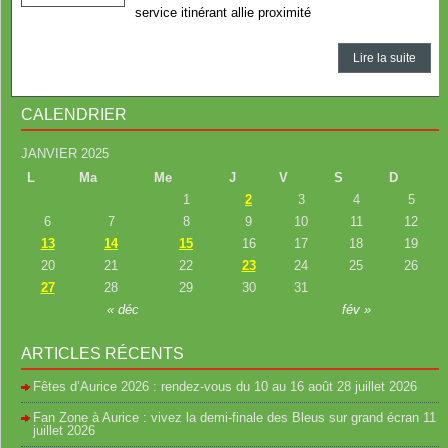
service itinérant allie proximité
Lire la suite
CALENDRIER
JANVIER 2025
L
Ma
Me
J
V
S
D
1
2
3
4
5
6
7
8
9
10
11
12
13
14
15
16
17
18
19
20
21
22
23
24
25
26
27
28
29
30
31
« déc
fév »
ARTICLES RÉCENTS
Fêtes d’Aurice 2026 : rendez-vous du 10 au 16 août
28 juillet 2026
Fan Zone à Aurice : vivez la demi-finale des Bleus sur grand écran
11
juillet 2026