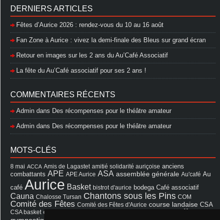
DERNIERS ARTICLES
Fêtes d’Aurice 2026 : rendez-vous du 10 au 16 août
Fan Zone à Aurice : vivez la demi-finale des Bleus sur grand écran
Retour en images sur les 2 ans du Au’Café Associatif
La fête du Au’Café associatif pour ses 2 ans !
COMMENTAIRES RÉCENTS
Admin
dans
Des récompenses pour le théâtre amateur
Admin
dans
Des récompenses pour le théâtre amateur
MOTS-CLÉS
8 mai
Amis de Lagastet
amitié solidarité auriçoise
anciens
ACCA
APE
ASA
assemblée générale
combattants
APE Aurice
Au'café
Au
Aurice
Basket
Café associatif
café
bistrot d'aurice
bodega
Chantons sous les Pins
Cauna
Chalosse Tursan
COM
Comité des Fêtes
course landaise
Comité des Fêtes d'Aurice
CSA
fêtes
cérémonie
exposition
Francis Cazaux
CSA basket
feu d'hiver
Les Amis de Lagastet