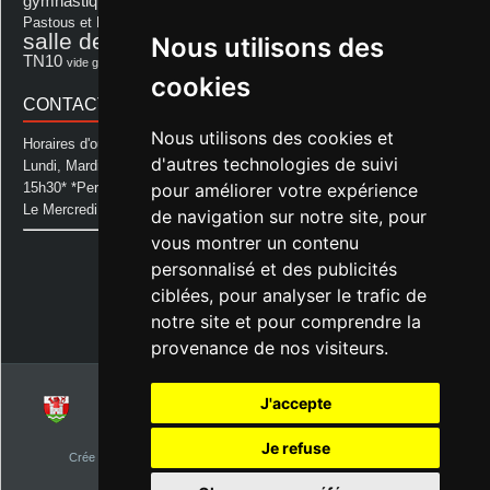
gymnastique volontaire
Mairie
repas
Photo Club d'Aurice
Pastous et Pastourettes
Saint Sever
salle des fêtes
Nous utilisons des
Souprosse
salle des fêtes d'aurice
théâtre
TN10
Voeux
école
vide grenier
cookies
CONTACT MAIRIE
Nous utilisons des cookies et
Horaires d'ouverture de la Mairie:
d'autres technologies de suivi
Lundi, Mardi, Jeudi et Vendredi : de 08h00 à 11h30 et de 12h30 à
pour améliorer votre expérience
15h30* *Permanence téléphonique jusqu'à 17h00
Le Mercredi : de 08h00 à 11h00
de navigation sur notre site, pour
vous montrer un contenu
Mairie d'Aurice
personnalisé et des publicités
14 Avenue des Pastous
40500 Aurice
ciblées, pour analyser le trafic de
Tel : 05 58 76 06 50
notre site et pour comprendre la
Plus d'infos »
provenance de nos visiteurs.
J'accepte
© 2026
Commune d'Aurice – Landes 40
Je refuse
Crée par
NetClic.fr
| Theme Designé et hébergé par : NetClic.fr
visiteurs depuis le 1er janvier 2015