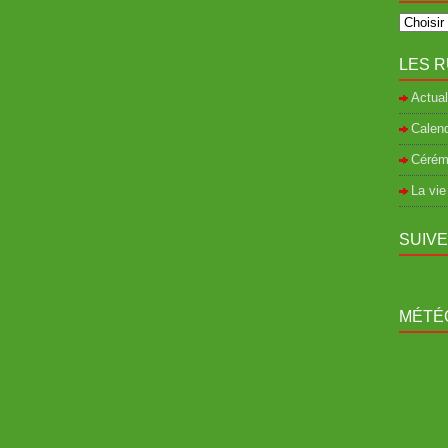
LES R
Actual
Calend
Cérém
La vie
SUIV
MÉTÉO