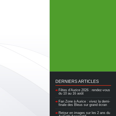
DERNIERS ARTICLES
Fêtes d’Aurice 2026 : rendez-vous
du 10 au 16 août
Fan Zone à Aurice : vivez la demi-
finale des Bleus sur grand écran
Retour en images sur les 2 ans du