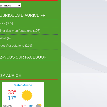
UBRIQUES D’AURICE.FR
ités
(305)
rier des manifestations
(107)
onie
(4)
 des Associations
(155)
EZ-NOUS SUR FACEBOOK
 À AURICE