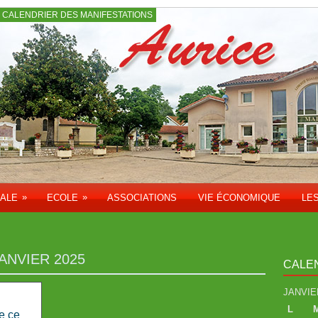
CALENDRIER DES MANIFESTATIONS
»
»
PALE
ECOLE
ASSOCIATIONS
VIE ÉCONOMIQUE
LE
JANVIER 2025
CALE
JANVIE
L
e ce