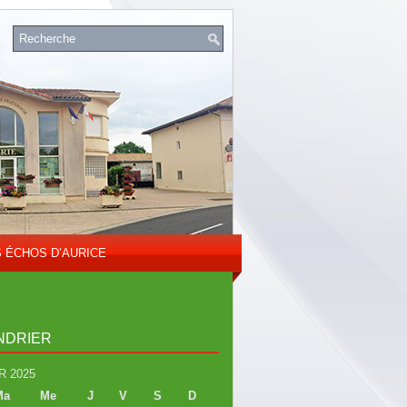
S ÉCHOS D’AURICE
NDRIER
R 2025
Ma
Me
J
V
S
D