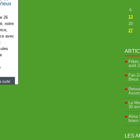
Vieux
6
13
he 26
é, notre
20
rice,
27
nce avec
:
cules
ARTI
e
x
Fêtes 
août
2
e
Fan Zo
Bleus 
a suite
Retour
Associ
La fêt
30 avr
Alma S
bravo
LES A