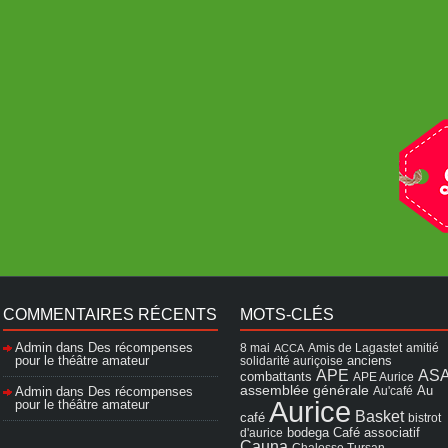
COMMENTAIRES RÉCENTS
MOTS-CLÉS
Admin
dans
Des récompenses
8 mai
Amis de Lagastet
amitié
ACCA
pour le théâtre amateur
solidarité auriçoise
anciens
APE
AS
combattants
APE Aurice
assemblée générale
Admin
dans
Des récompenses
Au'café
Au
Aurice
pour le théâtre amateur
Basket
café
bistrot
Café associatif
d'aurice
bodega
Cauna
Chalosse Tursan