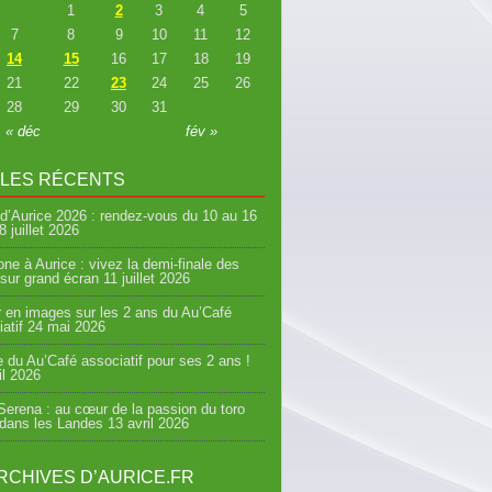
1
2
3
4
5
7
8
9
10
11
12
14
15
16
17
18
19
21
22
23
24
25
26
28
29
30
31
« déc
fév »
CLES RÉCENTS
d’Aurice 2026 : rendez-vous du 10 au 16
8 juillet 2026
ne à Aurice : vivez la demi-finale des
sur grand écran
11 juillet 2026
 en images sur les 2 ans du Au’Café
atif
24 mai 2026
e du Au’Café associatif pour ses 2 ans !
il 2026
erena : au cœur de la passion du toro
 dans les Landes
13 avril 2026
RCHIVES D’AURICE.FR