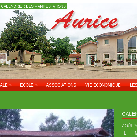
CALENDRIER DES MANIFESTATIONS
»
»
PALE
ECOLE
ASSOCIATIONS
VIE ÉCONOMIQUE
LE
CALE
AOÛT 2
L