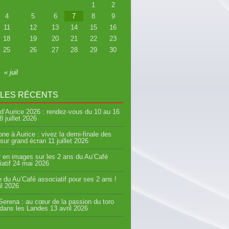
1
2
4
5
6
7
8
9
11
12
13
14
15
16
18
19
20
21
22
23
25
26
27
28
29
30
« juil
CLES RÉCENTS
d’Aurice 2026 : rendez-vous du 10 au 16
8 juillet 2026
ne à Aurice : vivez la demi-finale des
sur grand écran
11 juillet 2026
 en images sur les 2 ans du Au’Café
atif
24 mai 2026
e du Au’Café associatif pour ses 2 ans !
il 2026
erena : au cœur de la passion du toro
 dans les Landes
13 avril 2026