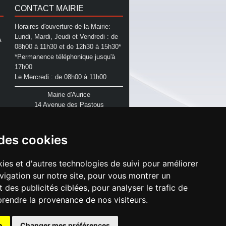
CONTACT MAIRIE
Horaires d'ouverture de la Mairie:
Lundi, Mardi, Jeudi et Vendredi : de
A
08h00 à 11h30 et de 12h30 à 15h30*
*Permanence téléphonique jusqu'à
17h00
Le Mercredi : de 08h00 à 11h00
Mairie d'Aurice
14 Avenue des Pastous
40500 Aurice
Tel : 05 58 76 06 50
Plus d'infos »
 des cookies
ies et d'autres technologies de suivi pour améliorer
vigation sur notre site, pour vous montrer un
 des publicités ciblées, pour analyser le trafic de
prendre la provenance de nos visiteurs.
lic.fr
| Theme Designé et hébergé par : NetClic.fr
depuis le 1er janvier 2015
e
Changer mes préférences