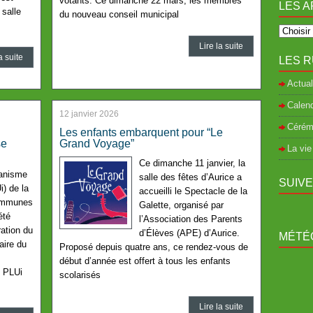
votants. Ce dimanche 22 mars, les membres
LES A
 salle
du nouveau conseil municipal
Lire la suite
a suite
LES R
Actual
Calend
12 janvier 2026
Cérém
Les enfants embarquent pour “Le
se
Grand Voyage”
La vie
Ce dimanche 11 janvier, la
banisme
salle des fêtes d’Aurice a
SUIV
) de la
accueilli le Spectacle de la
ommunes
Galette, organisé par
été
l’Association des Parents
ration du
d’Élèves (APE) d’Aurice.
MÉTÉO
ire du
Proposé depuis quatre ans, ce rendez-vous de
début d’année est offert à tous les enfants
u PLUi
scolarisés
Lire la suite