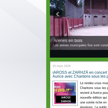
Arènes en bois
Les arènes municipales fixe sont const
2
3
25 mars 2026
iAROSS et ZARHZÄ en concert
Aurice avec Chantons sous les 
Le rendez-vous mus
Chantons sous les 
revient à Aurice pou
nouvelle édition qui
une soirée riche en
émotions. Le public