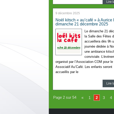
Lire l
9 décembre 2025
Noël kitsch « au’café » à Aurice 
dimanche 21 décembre 2025
Le dimanche 21 dé
la Salle des Fêtes d
accueillera dès 9h 
journée dédiée à No
une ambiance kitsc
conviviale. L’événe
organisé par l’Association COM pour le
Associatif Au’Café. Les enfants seront
accueillis par le
Lire l
Page 2 sur 54
«
1
2
3
4