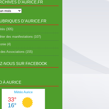
RCHIVES D’AURICE.FR
UBRIQUES D’AURICE.FR
ités
(305)
rier des manifestations
(107)
onie
(4)
 des Associations
(155)
EZ-NOUS SUR FACEBOOK
 À AURICE