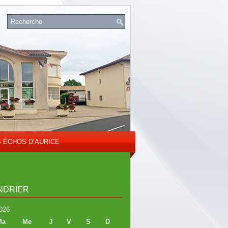
S ÉCHOS D’AURICE
NDRIER
026
Ma
Me
J
V
S
D