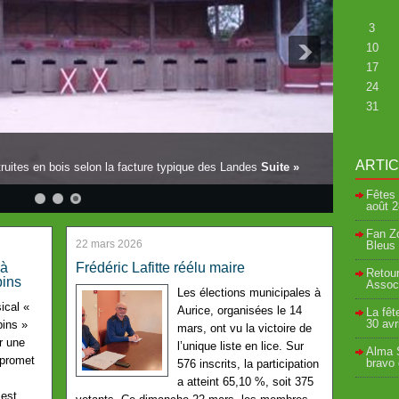
3
10
17
24
31
ARTI
ruites en bois selon la facture typique des Landes
Suite »
Fêtes 
août
2
Fan Zo
22 mars 2026
Bleus 
 à
Frédéric Lafitte réélu maire
Retour
pins
Associ
Les élections municipales à
ical «
Aurice, organisées le 14
La fêt
30 avr
pins »
mars, ont vu la victoire de
r une
l’unique liste en lice. Sur
Alma S
 promet
bravo
576 inscrits, la participation
a atteint 65,10 %, soit 375
 est