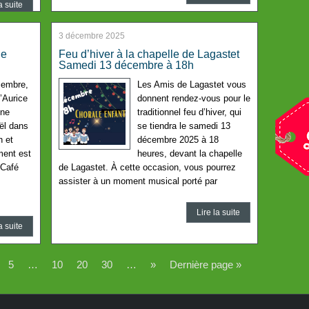
a suite
3 décembre 2025
le
Feu d’hiver à la chapelle de Lagastet
Samedi 13 décembre à 18h
cembre,
Les Amis de Lagastet vous
’Aurice
donnent rendez-vous pour le
une
traditionnel feu d’hiver, qui
ël dans
se tiendra le samedi 13
h et
décembre 2025 à 18
ment est
heures, devant la chapelle
 Café
de Lagastet. À cette occasion, vous pourrez
assister à un moment musical porté par
Lire la suite
a suite
5
…
10
20
30
…
»
Dernière page »