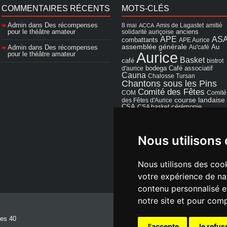
COMMENTAIRES RÉCENTS
MOTS-CLÉS
Admin
dans
Des récompenses
8 mai
Amis de Lagastet
amitié
ACCA
pour le théâtre amateur
solidarité auriçoise
anciens
APE
AS
combattants
APE Aurice
assemblée générale
Admin
dans
Des récompenses
Au'café
Au
Aurice
pour le théâtre amateur
Basket
café
bistrot
Café associatif
d'aurice
bodega
Cauna
Chalosse Tursan
Chantons sous les Pins
Comité des Fêtes
COM
Comité
course landaise
des Fêtes d'Aurice
cérémonie
CSA
CSA basket
exposition
Francis
feu d'hiver
fêtes
gymnastique
Cazaux
Les Amis de
volontaire
Lagastet
Nous utilisons
Mairie
Pastous et
Photo Club
Pastourettes
repas
d'Aurice
Saint Sever
salle des fêtes
Nous utilisons des cook
salle des
Souprosse
fêtes d'aurice
votre expérience de na
théâtre
TN10
Voeux
école
vide grenier
contenu personnalisé et
notre site et pour com
Crée par
NetC
es 40
visiteurs 
J'accepte
Je refus