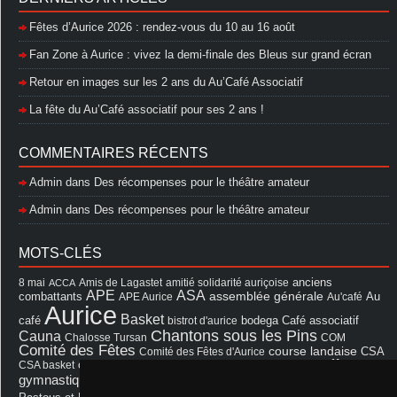
Fêtes d’Aurice 2026 : rendez-vous du 10 au 16 août
Fan Zone à Aurice : vivez la demi-finale des Bleus sur grand écran
Retour en images sur les 2 ans du Au’Café Associatif
La fête du Au’Café associatif pour ses 2 ans !
COMMENTAIRES RÉCENTS
Admin
dans
Des récompenses pour le théâtre amateur
Admin
dans
Des récompenses pour le théâtre amateur
MOTS-CLÉS
8 mai
Amis de Lagastet
amitié solidarité auriçoise
anciens
ACCA
APE
ASA
assemblée générale
combattants
APE Aurice
Au'café
Au
Aurice
Basket
Café associatif
café
bistrot d'aurice
bodega
Chantons sous les Pins
Cauna
Chalosse Tursan
COM
Comité des Fêtes
course landaise
Comité des Fêtes d'Aurice
CSA
fêtes
cérémonie
exposition
Francis Cazaux
CSA basket
feu d'hiver
Les Amis de Lagastet
gymnastique volontaire
Mairie
repas
Photo Club d'Aurice