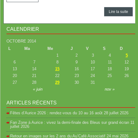
Lire la suite
CALENDRIER
OCTOBRE 2014
L
Ma
Me
J
V
S
D
1
2
3
4
5
6
7
8
9
10
11
12
13
14
15
16
17
18
19
20
21
22
23
24
25
26
27
28
29
30
31
« juin
nov »
ARTICLES RÉCENTS
Fêtes d’Aurice 2026 : rendez-vous du 10 au 16 août
28 juillet 2026
Fan Zone à Aurice : vivez la demi-finale des Bleus sur grand écran
11
juillet 2026
Retour en images sur les 2 ans du Au’Café Associatif
24 mai 2026