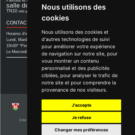
Pastous et Pastourettes
Saint Sever
salle des fêtes
Nous utilisons des
Souprosse
salle des fêtes d'aurice
théâtre
TN10
Voeux
école
vide grenier
cookies
CONTACT MAIRIE
Nous utilisons des cookies et
Horaires d'ouverture de la Mairie:
d'autres technologies de suivi
Lundi, Mardi, Jeudi et Vendredi : de 08h00 à 11h30 et de 12h30 à
pour améliorer votre expérience
15h30* *Permanence téléphonique jusqu'à 17h00
Le Mercredi : de 08h00 à 11h00
de navigation sur notre site, pour
vous montrer un contenu
Mairie d'Aurice
personnalisé et des publicités
14 Avenue des Pastous
40500 Aurice
ciblées, pour analyser le trafic de
Tel : 05 58 76 06 50
notre site et pour comprendre la
Plus d'infos »
provenance de nos visiteurs.
J'accepte
© 2026
Commune d'Aurice – Landes 40
Je refuse
Crée par
NetClic.fr
| Theme Designé et hébergé par : NetClic.fr
visiteurs depuis le 1er janvier 2015
Changer mes préférences