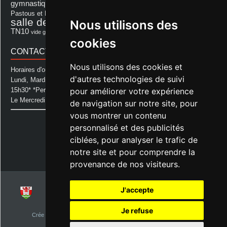
Les Amis de Lagastet
gymnastique volontaire
Mairie
repas
Photo Club d'Aurice
Pastous et Pastourettes
Saint Sever
salle des fêtes
Nous utilisons des
Souprosse
salle des fêtes d'aurice
théâtre
TN10
Voeux
école
vide grenier
cookies
CONTACT MAIRIE
Nous utilisons des cookies et
Horaires d'ouverture de la Mairie:
d'autres technologies de suivi
Lundi, Mardi, Jeudi et Vendredi : de 08h00 à 11h30 et de 12h30 à
pour améliorer votre expérience
15h30* *Permanence téléphonique jusqu'à 17h00
Le Mercredi : de 08h00 à 11h00
de navigation sur notre site, pour
vous montrer un contenu
Mairie d'Aurice
personnalisé et des publicités
14 Avenue des Pastous
40500 Aurice
ciblées, pour analyser le trafic de
Tel : 05 58 76 06 50
notre site et pour comprendre la
Plus d'infos »
provenance de nos visiteurs.
J'accepte
© 2026
Commune d'Aurice – Landes 40
Je refuse
Crée par
NetClic.fr
| Theme Designé et hébergé par : NetClic.fr