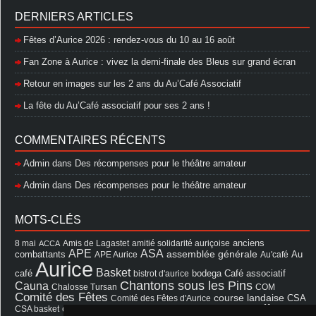
DERNIERS ARTICLES
Fêtes d’Aurice 2026 : rendez-vous du 10 au 16 août
Fan Zone à Aurice : vivez la demi-finale des Bleus sur grand écran
Retour en images sur les 2 ans du Au’Café Associatif
La fête du Au’Café associatif pour ses 2 ans !
COMMENTAIRES RÉCENTS
Admin
dans
Des récompenses pour le théâtre amateur
Admin
dans
Des récompenses pour le théâtre amateur
MOTS-CLÉS
8 mai
Amis de Lagastet
amitié solidarité auriçoise
anciens
ACCA
APE
ASA
assemblée générale
combattants
APE Aurice
Au'café
Au
Aurice
Basket
Café associatif
café
bistrot d'aurice
bodega
Chantons sous les Pins
Cauna
Chalosse Tursan
COM
Comité des Fêtes
course landaise
Comité des Fêtes d'Aurice
CSA
fêtes
cérémonie
exposition
Francis Cazaux
CSA basket
feu d'hiver