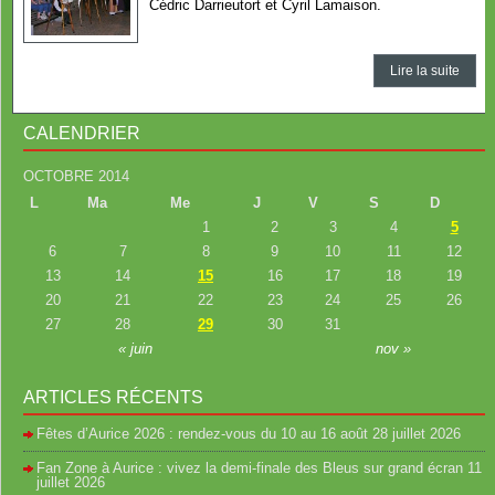
Cédric Darrieutort et Cyril Lamaison.
Lire la suite
CALENDRIER
OCTOBRE 2014
L
Ma
Me
J
V
S
D
1
2
3
4
5
6
7
8
9
10
11
12
13
14
15
16
17
18
19
20
21
22
23
24
25
26
27
28
29
30
31
« juin
nov »
ARTICLES RÉCENTS
Fêtes d’Aurice 2026 : rendez-vous du 10 au 16 août
28 juillet 2026
Fan Zone à Aurice : vivez la demi-finale des Bleus sur grand écran
11
juillet 2026